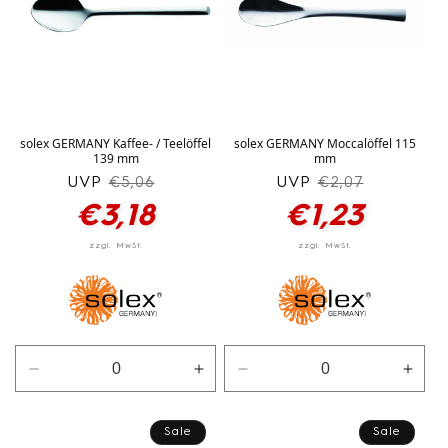
solex GERMANY Kaffee- / Teelöffel
solex GERMANY Moccalöffel 115
139 mm
mm
UVP
Normaler
Verkaufspreis
UVP
Normaler
Verkaufspreis
€5,06
€2,07
Preis
Preis
€3,18
€1,23
Verringere
Erhöhe
Verringere
Erhö
die
die
die
die
Menge
Menge
Menge
Men
Sale
Sale
für
für
für
für