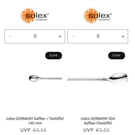
Verringere
Erhöhe
Verringere
Erhö
die
die
die
die
Menge
Menge
Menge
Men
Sale
Sale
für
für
für
für
silber
silber
silber
silbe
solex GERMANY Kaffee- / Teelöffel
solex GERMANY IDA
140 mm
Kaffee-/Teelöffel
UVP
Normaler
Verkaufspreis
UVP
Normaler
Verkaufspreis
€3,55
€3,33