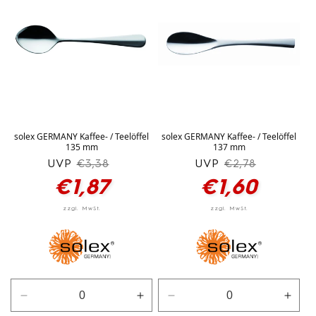
silber
silber
silber
silbe
solex GERMANY Kaffee- / Teelöffel
solex GERMANY Kaffee- / Teelöffel
135 mm
137 mm
UVP
Normaler
Verkaufspreis
UVP
Normaler
Verkaufspreis
€3,38
€2,78
Preis
Preis
€1,87
€1,60
Verringere
Erhöhe
Verringere
Erhö