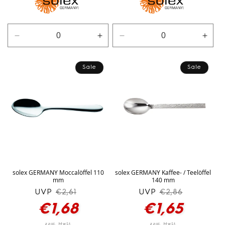
Verringere
Erhöhe
Verringere
Erhö
die
die
die
die
Menge
Menge
Menge
Men
Sale
Sale
für
für
für
für
silber
silber
silber
silbe
solex GERMANY Moccalöffel 110
solex GERMANY Kaffee- / Teelöffel
mm
140 mm
UVP
Normaler
Verkaufspreis
UVP
Normaler
Verkaufspreis
€2,61
€2,86
Preis
Preis
€1,68
€1,65