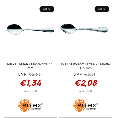
die
die
die
die
Menge
Menge
Menge
Men
Sale
Sale
für
für
für
für
silber
silber
silber
silbe
solex GERMANY Moccalöffel 113
solex GERMANY Kaffee- / Teelöffel
mm
135 mm
UVP
Normaler
Verkaufspreis
UVP
Normaler
Verkaufspreis
€2,65
€3,31
Preis
Preis
€1,34
€2,08