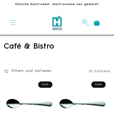
Direkt
Hinsche Gastrowelt: Gastronomie neu gedacht
zum
Inhalt
Warenkorb
K
Café & Bistro
a
t
Filtern und sortieren
82 Produkte
e
g
Sale
Sale
o
r